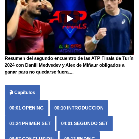
Resumen del segundo encuentro de las ATP Finals de Turín
2024 con Daniil Medvedev y Alex de Miñaur obligados a
ganar para no quedarse fuera.
...
🎬 Capítulos
00:01
OPENING
00:10
INTRODUCCION
01:24
PRIMER SET
04:01
SEGUNDO SET
06:57
CONCLUSION
08:13
ENDING