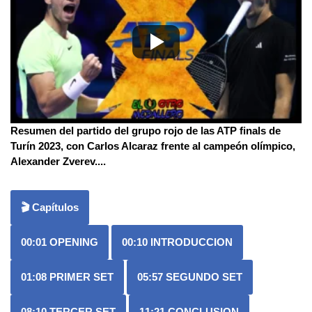
Resumen del partido del grupo rojo de las ATP finals de
Turín 2023, con Carlos Alcaraz frente al campeón olímpico,
Alexander Zverev.
...
🎬 Capítulos
00:01
OPENING
00:10
INTRODUCCION
01:08
PRIMER SET
05:57
SEGUNDO SET
08:10
TERCER SET
11:21
CONCLUSION