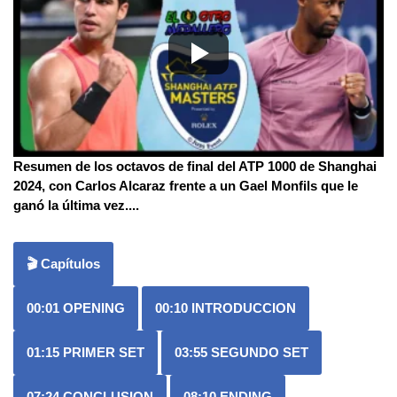
Resumen de los octavos de final del ATP 1000 de Shanghai
2024, con Carlos Alcaraz frente a un Gael Monfils que le
ganó la última vez.
...
🎬 Capítulos
00:01
OPENING
00:10
INTRODUCCION
01:15
PRIMER SET
03:55
SEGUNDO SET
07:24
CONCLUSION
08:10
ENDING