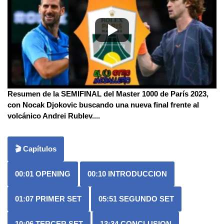
Resumen de la SEMIFINAL del Master 1000 de París 2023,
con Nocak Djokovic buscando una nueva final frente al
volcánico Andrei Rublev.
...
🎬 Capítulos
00:01
OPENING
00:10
INTRODUCCION
01:07
PRIMER SET
05:51
SEGUNDO SET
10:06
TERCER SET
13:34
CONCLUSION