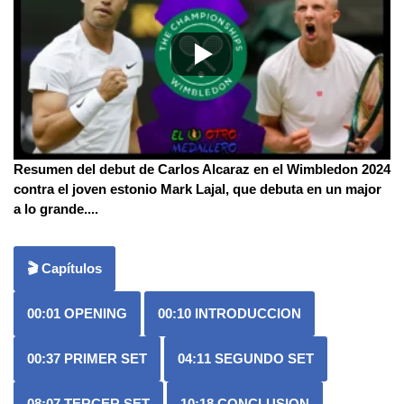
Resumen del debut de Carlos Alcaraz en el Wimbledon 2024
contra el joven estonio Mark Lajal, que debuta en un major
a lo grande.
...
🎬 Capítulos
00:01
OPENING
00:10
INTRODUCCION
00:37
PRIMER SET
04:11
SEGUNDO SET
08:07
TERCER SET
10:18
CONCLUSION