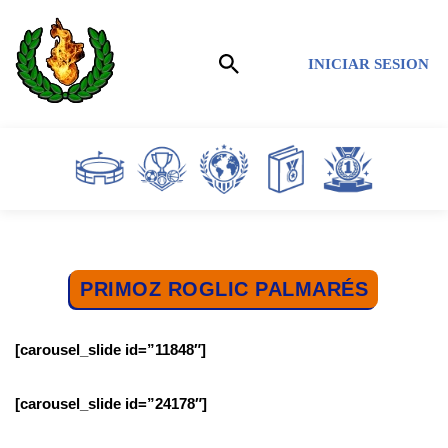
Saltar
INICIAR SESION
al
contenido
PRIMOZ ROGLIC PALMARÉS
[carousel_slide id=”11848″]
[carousel_slide id=”24178″]