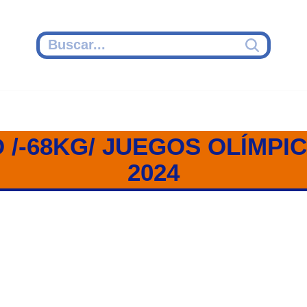
/-68KG/ JUEGOS OLÍMPIC
2024
68 KG / TAEKWONDO / PARÍS 20