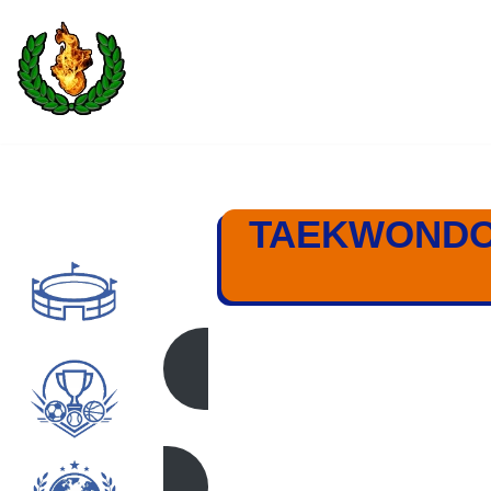
Saltar
al
contenido
TAEKWONDO 
-