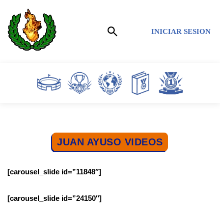
Saltar
INICIAR SESION
al
contenido
JUAN AYUSO VIDEOS
[carousel_slide id=”11848″]
[carousel_slide id=”24150″]