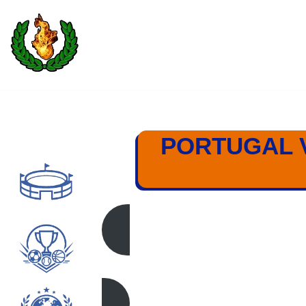
Saltar
al
contenido
PORTUGAL V
PORTUGAL – BRA