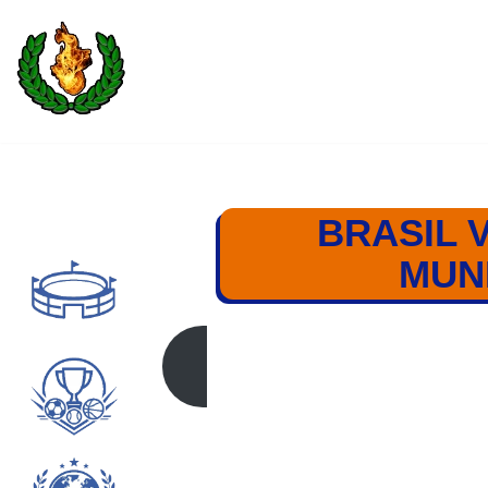
Saltar
al
contenido
BRASIL V
MUN
BRASIL – COR