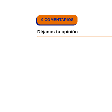
0 COMENTARIOS
Neve
| Funciona gracias a
WordPre