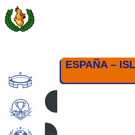
Saltar
al
contenido
ESPAÑA – IS
ESPAÑA – ISL