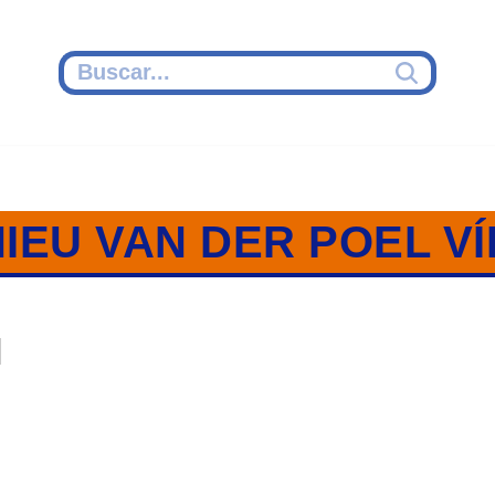
IEU VAN DER POEL V
]