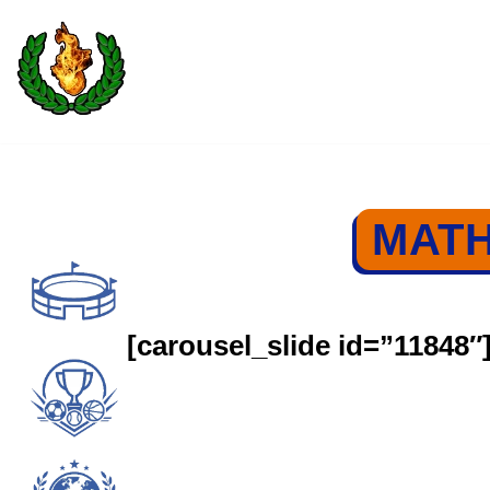
Saltar
al
contenido
MATH
[carousel_slide id=”11848″