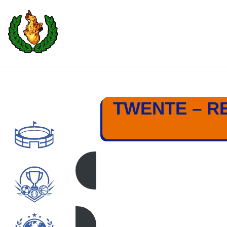
Saltar
al
contenido
TWENTE – RE
TWENTE – REAL MA